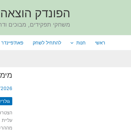
ילוג
הפונדק הוצאה 
תוכן
משחקי תפקידים, מבוכים ודר
ראשי
חנות
להתחיל לשחק
פאת’פיינדר 
מימו
/2026
גולריו
הצטרפו
עליית 
מההרפת