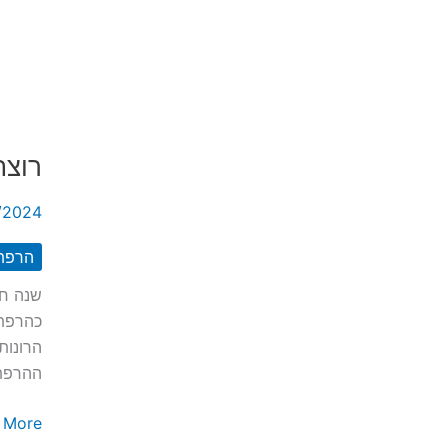
קונג
וגודזיל
בעידן
הדאיקאי
רוצח
/2024
הרפת
שנה חד
כהרפתק
הרונות
ההרפת
רוצח
More »