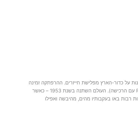
ת על כדור-הארץ מפלישת חייזרים. ההרפתקה זמינה
כעת בגרסה דיגיטלית ובהזמנה מוקדמת לספר המודפס (תקבלו את ה PDF עם הרכישה). העולם השתנה בשנת 1953 – כאשר
ות רבות באו בעקבותיו מהים, מהיבשה ואפילו