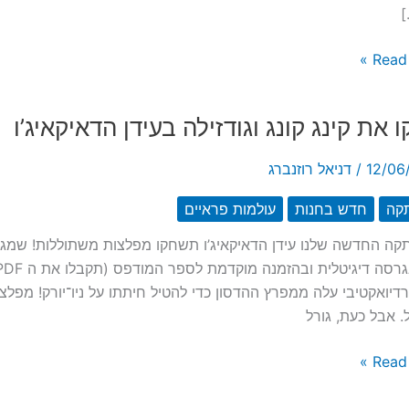
]
Read 
 את קינג קונג וגודזילה בעידן הדאיקאיג’ו
12/06
/
דניאל רוזנברג
קה
חדש בחנות
עולמות פראיים
ה החדשה שלנו עידן הדאיקאיג’ו תשחקו מפלצות משתוללות! שמגנו
דיואקטיבי עלה ממפרץ ההדסון כדי להטיל חיתתו על ניו־יורק! מפלצ
 אבל כעת, גורל
Read 