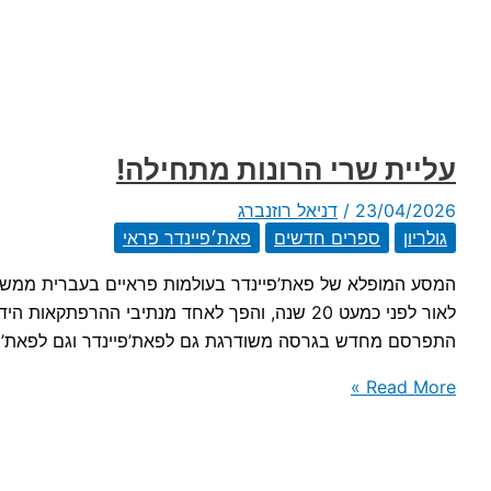
הרונות
נפתח!
עליית שרי הרונות מתחילה!
23/04/2026
/
דניאל רוזנברג
גולריון
ספרים חדשים
פאת׳פיינדר פראי
המסע המופלא של פאת’פיינדר בעולמות פראיים בעברית ממשיך ע
לאור לפני כמעט 20 שנה, והפך לאחד מנתיבי ההר
התפרסם מחדש בגרסה משודרגת גם לפאת’פיינדר וגם לפאת’פיינ
עליית
Read More »
שרי
הרונות
מתחילה!