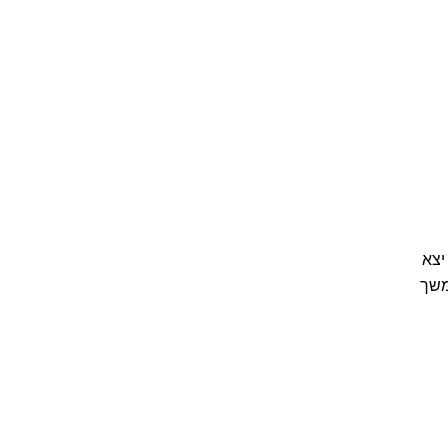
יצא
המשך