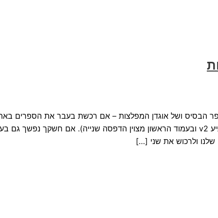
ת
ספר הבסיס ושל אוגדן המפלצות – אם רכשת בעבר את הספרים באת
העדכון שלהם מופיע כעת באזור ההורדות שלך (בשם הקובץ יופיע v2 ובעמוד הראשון מצוין הדפסה שנייה). אם חשקך נפשך גם
שלנו ולרכוש את שני […]