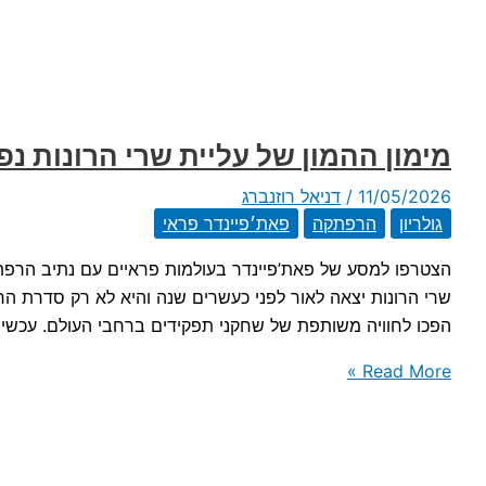
המפלצות
מימון ההמון של עליית שרי הרונות נ
11/05/2026
/
דניאל רוזנברג
גולריון
הרפתקה
פאת׳פיינדר פראי
הצטרפו למסע של פאת’פיינדר בעולמות פראיים עם נתיב הרפתק
שרי הרונות יצאה לאור לפני כעשרים שנה והיא לא רק סדרת הר
הפכו לחוויה משותפת של שחקני תפקידים ברחבי העולם. עכשיו,
מימון
Read More »
ההמון
של
עליית
שרי