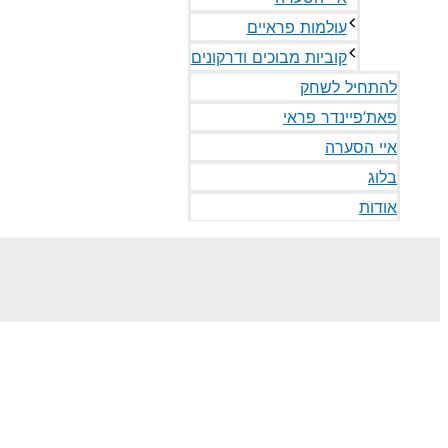
עולמות פראיים
קוביות מבוכים ודרקונים
להתחיל לשחק
פאת’פיינדר פראי
איי הסערה
בלוג
אודות