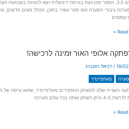
ודרקונים 3.5. הספר זמין כעת בגרסה דיגיטלית ויצא לחנויות בשבוע
ערכה גיבורי הסערה הוא ספר עשיר בתוכן, הכולל גזעים חדשים, עוד
-קסומים
Read 
י
תקה אלופי האור זמינה לרכישה!
19/02
/
דניאל רוזנברג
סערה
פאתפיינדר
ה השנייה שלנו למשחק התפקידים פאת’פיינדר, שהוא גרסה של מבו
יתן לשחק אותה בכל עולם מערכה
קה
Read 