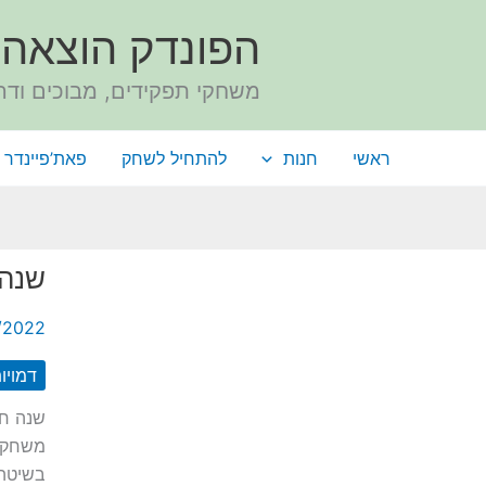
ילוג
הפונדק הוצאה 
תוכן
משחקי תפקידים, מבוכים ודר
ראשי
חנות
להתחיל לשחק
פאת’פיינדר 
שנה 
/2022
דמויו
שנה חד
משחק ח
בשיטה.