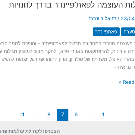
ות העוצמה לפאת’פיינדר בדרך לחנויות
!
23/04
/
דניאל רוזנברג
סערה
פאתפיינדר
 העוצמה חוזרת במהדורה חדשה לפאת’פיינדר – והופכת לספר הראש
ירה עירונית, להרפתקאות באזורי פרא, ולחקר מבוכים.קובץ מגילות
בהרי האופל. משרתיו של טולריון, אדון התוהו שגורש, יוצאות להשיג 
נוראית –
Read 
ה
יינדר
11
…
8
7
6
…
1
הצטרפו לקהילת עולמות פרא