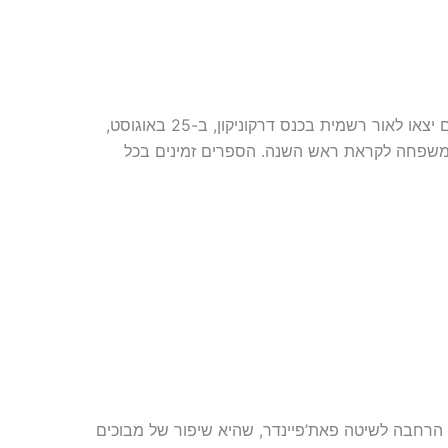
אנחנו שמחים להכריז על ההוצאה לאור של ספר הבסיס ושל אוגדן המפלצות של פאת’פיינדר בעולמות פראיים! הספרים יצאו לאור רשמית בכנס דרקוניקון, ב-25 באוגוסט,
 ומשפחה לקראת ראש השנה. הספרים זמינים בכל
 הרחבה לשיטה פאת’פיינדר, שהיא שיפור של מבוכים