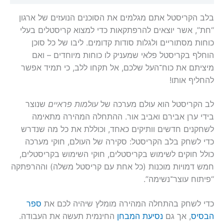
בלב הקריסטל אתם מגלמים את הסוכנים הנועזים של ארגון
“חת”, אשר יוצאים להרפתקאות כדי למצוא קריסטלים בעלי
כוחות מסתוריים ולגלות סודות קדומים.
ליבו של כל סוכן
הוחלף בקריסטל פלאי שמעניק לו כוחות מיוחדים – ואם
מיציתם את כוח־העל שלכם, אל תקחו ללב, כי תמיד אפשר
להחליף אותו!
לב הקריסטל הוא עולם מערכה של
עולמות פראיים
שנוצר
בידי ערן אבירם ואביב אור. ההתחלה המהירה מתאימה
לשחקנים חדשים וותיקים כאחד, וכוללת את כל מה שנדרש
כדי לשחק בלב הקריסטל: סקירה של העולם, חוקי מערכה
כולל חוקים לשימוש בקריסטלים, חוקי השימוש בקריסטלים,
חמש דמויות מוכנות (כל אחת עם קריסטל משלה) וההרפתקה
“פיתוח עוצר־נשימה”.
כדי לשחק בהתחלה המהירה מומלץ שיהיה לכם את
ספר
הבסיס
, אך גם
נסיעת המבחן
החינמית תעשה את העבודה.