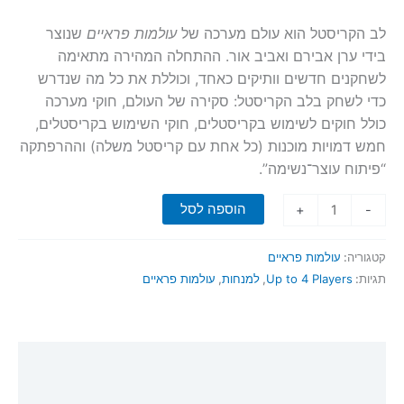
לב הקריסטל הוא עולם מערכה של
עולמות פראיים
שנוצר
בידי ערן אבירם ואביב אור. ההתחלה המהירה מתאימה
לשחקנים חדשים וותיקים כאחד, וכוללת את כל מה שנדרש
כדי לשחק בלב הקריסטל: סקירה של העולם, חוקי מערכה
כולל חוקים לשימוש בקריסטלים, חוקי השימוש בקריסטלים,
חמש דמויות מוכנות (כל אחת עם קריסטל משלה) וההרפתקה
“פיתוח עוצר־נשימה”.
כמות
הוספה לסל
+
-
של
לב
קטגוריה:
עולמות פראיים
הקריסטל,
תגיות:
Up to 4 Players
,
למנחות
,
עולמות פראיים
התחלה
מהירה
תיאור
מידע נוסף