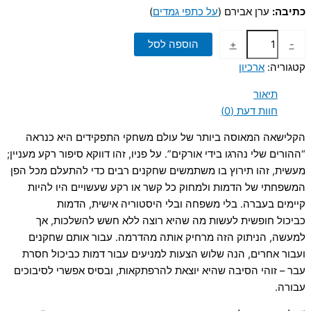
כתיבה:
ערן אבירם (
על כתפי גמדים
)
כמות
-
+
הוספה לסל
של
קטגוריה:
ארכיון
שלוש
הצעות
תיאור
למניעים
חוות דעת (0)
עבור
דמות
הקלישאה המאוסה ביותר של עולם משחקי התפקידים היא כנראה
שהוריה
“ההורים שלי נהרגו בידי אורקים”. על פניו, זהו דווקא סיפור רקע מעניין;
נהרגו
מעשית, זהו תירוץ בו משתמשים שחקנים רבים כדי להתעלם מכל הפן
בידי
המשפחתי של הדמות ולמחוק כל קשר או רקע שעשויים היו להיות
אורקים
קיימים בעברה. בלי משפחה ובלי היסטוריה אישית, הדמות
כביכול חופשית לעשות מה שהיא רוצה ללא חשש להשלכות, אך
למעשה, הניתוק הזה מרחיק אותה מהדרמה. עבור אותם שחקנים
ועבור אחרים, הנה שלוש הצעות למניעים עבור דמות כביכול חסרת
עבר – זוהי הסיבה שהיא יוצאת להרפתקאות, ובסיס אפשרי לסיבוכים
עבורה.