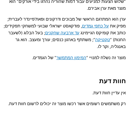
“שלוש הצעות למניעים עבור דמות שהוריה נהרגו בידי אורקים” הוא
מוצר מאת ערן אבירם.
ערן הוא המתרגם הראשי של מבוכים ודרקונים ופאת’פיינדר לעברית;
מפיק את
על כתפי גמדים
, פודקאסט ישראלי שבועי למשחקי תפקידים;
כותב את קומיקס הגיימינג
עד ארבעה שחקנים
; בעל הבלוג (לשעבר
החנות) “
טקטיקה
“; משתתף בארגון כנסים; עורך ומעצב. הוא גר
באנגליה, וקר לו.
מוצר זה נשלח למנויי “
המימון המתמשך
” של הגמדים.
חוות דעת
אין עדיין חוות דעת.
רק משתמשים רשומים אשר רכשו מוצר זה יכולים לרשום חוות דעת.