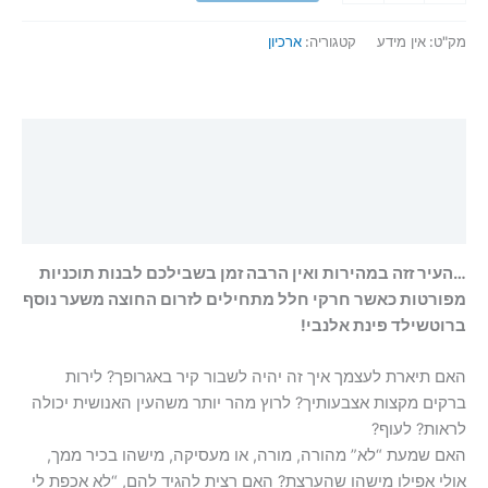
של
פלאים:
מק"ט:
אין מידע
קטגוריה:
ארכיון
גיבורי
המחר
תיאור
מידע נוסף
חוות דעת (0)
…העיר זזה במהירות ואין הרבה זמן בשבילכם לבנות תוכניות
מפורטות כאשר חרקי חלל מתחילים לזרום החוצה משער נוסף
ברוטשילד פינת אלנבי!
האם תיארת לעצמך איך זה יהיה לשבור קיר באגרופך? לירות
ברקים מקצות אצבעותיך? לרוץ מהר יותר משהעין האנושית יכולה
לראות? לעוף?
האם שמעת “לא” מהורה, מורה, או מעסיקה, מישהו בכיר ממך,
אולי אפילו מישהו שהערצת? האם רצית להגיד להם, “לא אכפת לי