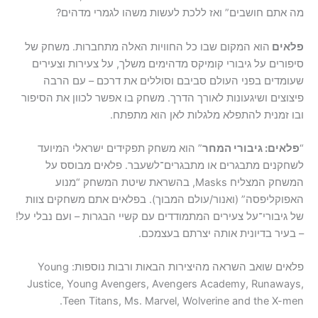
מה אתם חושבים” ואז ללכת לעשות משהו לגמרי מדהים?
פלאים
הוא המקום שבו כל החוויות האלה מתחברות. משחק של
סיפורים על גיבורי קומיקס מדהימים משלך, על צעירות וצעירים
שעומדים בפני העולם סביבם וסוללים את דרכם – עם הרבה
פיצוצים ושיגעונות לאורך הדרך. משחק בו אפשר לכוון את הסיפור
ובו זמנית להתפלא מלגלות לאן הוא מתפתח.
“
פלאים: גיבורי המחר
” הוא משחק תפקידים ישראלי המיועד
לשחקנים מתבגרים או מתבגרים־לשעבר. פלאים מבוסס על
המשחק המצליח Masks, בהשראת שיטת המשחק “מנוע
האפוקליפסה” (ואנור/עולם המבוך). בפלאים אתם משחקים צוות
של גיבורי־על צעירים המתמודדים עם קשיי הבגרות – ועם נבלי על!
– בעיר בדיונית אותה יצרתם בעצמכם.
פלאים שואב השראה מהיצירות הבאות ורבות נוספות: Young
Justice, Young Avengers, Avengers Academy, Runaways,
Teen Titans, Ms. Marvel, Wolverine and the X-men.