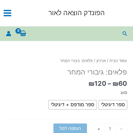
ילוג
תוכן
הפונדק הוצאה לאור
חיפוש
עמוד הבית
/
ארכיון
/ פלאים: גיבורי המחר
פלאים: גיבורי המחר
טווח
₪
120
–
₪
60
מחירים:
סוג
עד
ספר דיגיטלי
ספר מודפס + דיגיטלי
כמות
הוספה לסל
+
-