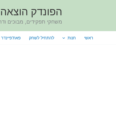
ילוג
הפונדק הוצאה 
תוכן
משחקי תפקידים, מבוכים ודר
ראשי
חנות
להתחיל לשחק
פאת’פיינדר 
כמות
של
סוד
הממלכה
הקסומה