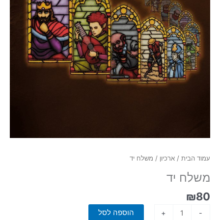
עמוד הבית
/
ארכיון
/ משלח יד
משלח יד
₪
80
כמות
הוספה לסל
+
-